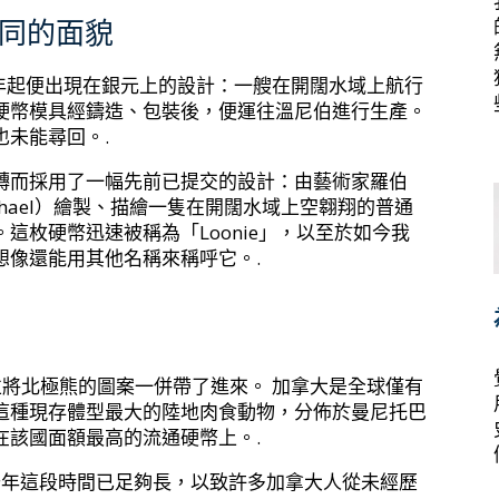
同的面貌
35年起便出現在銀元上的設計：一艘在開闊水域上航行
硬幣模具經鑄造、包裝後，便運往溫尼伯進行生產。
未能尋回。.
轉而採用了一幅先前已提交的設計：由藝術家羅伯
armichael）繪製、描繪一隻在開闊水域上空翱翔的普通
這枚硬幣迅速被稱為「Loonie」，以至於如今我
想像還能用其他名稱來稱呼它。.
，並將北極熊的圖案一併帶了進來。 加拿大是全球僅有
這種現存體型最大的陸地肉食動物，分佈於曼尼托巴
在該國面額最高的流通硬幣上。.
三十年這段時間已足夠長，以致許多加拿大人從未經歷