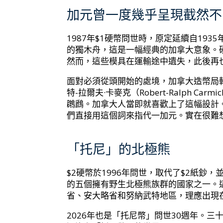
加元曾一度幾乎呈現截然不
1987年$1硬幣問世時，原定延續自19
的獨木舟，這是一幅經典的加拿大意象。
然而，這些模具在運輸途中遺失，此後再也
面對必須從頭開始的處境，加拿大造幣局
特-拉爾夫·卡麥克（Robert-Ralph C
鸊鷉。加拿大人當即就喜歡上了這幅設計。
們直接用這個詞來指代一加元。實在很難
「托尼」的北極熊
$2硬幣於1996年問世，取代了$2紙鈔
的五個擁有野生北極熊族群的國家之一。
省、安大略省和努納武特地區，理應出現
2026年也是「托尼幣」問世30週年。