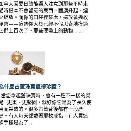
加拿大國慶日總能讓人注意到那些平時走
過時根本不會留意的東西。國旗升起，煙
火綻放。而你的口袋裡某處，還放著幾枚
硬幣——這週你大概已經不假思索地摸過
它們上百次了。那些硬幣上的動物…….
為什麼古董珠寶值得珍藏？
當您拿起舊珠寶時，會有一種不一樣的感
覺--更重、更堅固，就好像它是為了長久使
用而製造的。很多古董背後都有一段歷
史。有人每天都戴著那枚戒指。有人買這
條手鏈是為了...