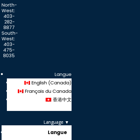
North-
West:
403-
282-
8877
South-
West:
403-
475-
8035
Langue
English (Canada)
Français du Canada
香港中文
Langue